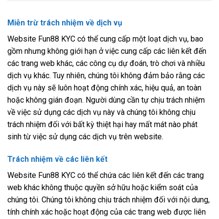
Miễn trừ trách nhiệm về dịch vụ
Website Fun88 KYC có thể cung cấp một loạt dịch vụ, bao
gồm nhưng không giới hạn ở việc cung cấp các liên kết đến
các trang web khác, các công cụ dự đoán, trò chơi và nhiều
dịch vụ khác. Tuy nhiên, chúng tôi không đảm bảo rằng các
dịch vụ này sẽ luôn hoạt động chính xác, hiệu quả, an toàn
hoặc không gián đoạn. Người dùng cần tự chịu trách nhiệm
về việc sử dụng các dịch vụ này và chúng tôi không chịu
trách nhiệm đối với bất kỳ thiệt hại hay mất mát nào phát
sinh từ việc sử dụng các dịch vụ trên website.
Trách nhiệm về các liên kết
Website Fun88 KYC có thể chứa các liên kết đến các trang
web khác không thuộc quyền sở hữu hoặc kiểm soát của
chúng tôi. Chúng tôi không chịu trách nhiệm đối với nội dung,
tính chính xác hoặc hoạt động của các trang web được liên