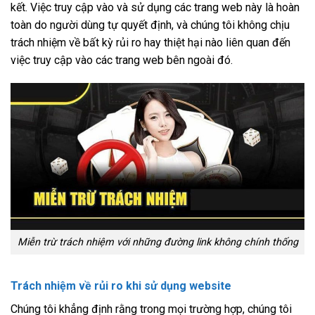
kết. Việc truy cập vào và sử dụng các trang web này là hoàn
toàn do người dùng tự quyết định, và chúng tôi không chịu
trách nhiệm về bất kỳ rủi ro hay thiệt hại nào liên quan đến
việc truy cập vào các trang web bên ngoài đó.
Miễn trừ trách nhiệm với những đường link không chính thống
Trách nhiệm về rủi ro khi sử dụng website
Chúng tôi khẳng định rằng trong mọi trường hợp, chúng tôi