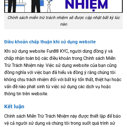
Chính sách miễn trừ trách nhiệm sẽ được cập nhật bất kỳ lúc
nào
Điều khoản chấp thuận khi sử dụng website
Khi sử dụng website Fun88 KYC, người dùng đồng ý và
chấp nhận toàn bộ các điều khoản trong Chính sách Miễn
Trừ Trách Nhiệm này. Việc sử dụng website của bạn cũng
đồng nghĩa với việc bạn đã hiểu và đồng ý rằng chúng tôi
không chịu trách nhiệm đối với bất kỳ tổn thất, thiệt hại hoặc
vấn đề nào phát sinh từ việc sử dụng các dịch vụ hoặc
thông tin trên website.
Kết luận
Chính sách Miễn Trừ Trách Nhiệm này được thiết lập để bảo
vệ cả người sử dụng và chúng tôi trong suốt quá trình sử